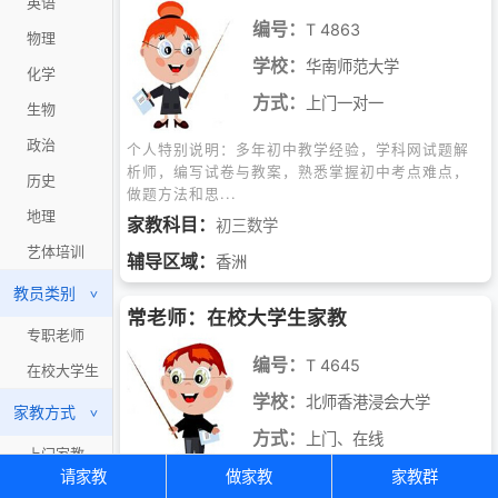
英语
编号：
T 4863
物理
学校：
华南师范大学
化学
方式：
上门一对一
生物
政治
个人特别说明：多年初中教学经验，学科网试题解
析师，编写试卷与教案，熟悉掌握初中考点难点，
历史
做题方法和思...
地理
家教科目：
初三数学
艺体培训
辅导区域：
香洲
教员类别
>
常老师：在校大学生家教
专职老师
编号：
T 4645
在校大学生
学校：
北师香港浸会大学
家教方式
>
方式：
上门、在线
上门家教
请家教
做家教
家教群
本人英语四六级，雅思 6.0，美国大学生数学竞赛
在线网课