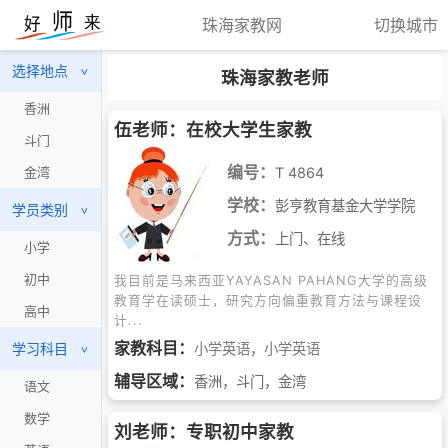
珠海家教网
切换城市
选择地点
>
珠海家教老师
香洲
伍老师：在校大学生家教
斗门
编号：
T 4864
金湾
学校：
彭亨教育基金大学学院
学员类别
>
方式：
上门、在线
小学
初中
我目前是马来西亚YAYASAN PAHANG大学的高级
教育学在读硕士，研究方向偏重教育方法与课程设
高中
计...
家教科目：
学习科目
小学英语
，
小学英语
>
辅导区域：
香洲，斗门，金湾
语文
数学
刘老师：专职初中家教