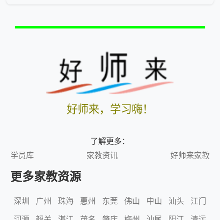
好师来，学习嗨！
了解更多：
学员库
家教资讯
好师来家教
更多家教资源
深圳
广州
珠海
惠州
东莞
佛山
中山
汕头
江门
河源
韶关
湛江
茂名
肇庆
梅州
汕尾
阳江
清远