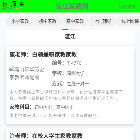
湛江家教网
家教城市
小学家教
初中家教
高中家教
上门辅导
线上网课
湛江
康老师：白领兼职家教家教
编号：
T 4770
学校：
深圳大学
方式：
在线一对一
本人负责线上历史课程设计与辅导，针对性培养学生需要了
解、熟悉与掌握的学科核心素养以期提升学生历史学科...
家教科目：
初中历史
，
高中历史
康老师位于湛江市，仅开设线上网课家教服务。
许老师：在校大学生家教家教