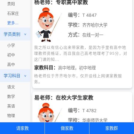
杨老师：专职高中家教
贵阳
石家庄
编号：
T 4847
更多...
学校：
齐齐哈尔大学
学员类别
方式：
在线一对一
>
小学
我之所以有信心出来带家教，是因为手里有高中地
理教师资格证，而且我自己高考地理考了95分，对
初中
这门课的知...
高中
家教科目：
高中地理
，
初中地理
学习科目
杨老师位于齐齐哈尔市，仅开设线上网课家教服
>
务。
语文
数学
易老师：在校大学生家教
英语
编号：
T 4782
物理
学校：
华南师范大学
化学
请家教
做家教
家教群
方式：
上门一对一