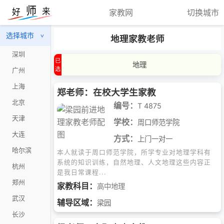
家教网
切换城市
选择城市
>
地理家教老师
深圳
地理
广州
上海
郑老师：在校大学生家教
北京
编号：
T 4875
天津
学校：
周口师范学院
大连
方式：
上门一对一
哈尔滨
本人就读于周口师范学院，所学专业对地理学科有
系统的知识训练，自然地理、人文地理这些内容正
杭州
是我日常课程...
郑州
家教科目：
高中地理
武汉
辅导区域：
梁园
长沙